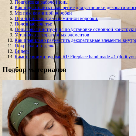
Подготовка рабочей зоны
Как подготовить помещение для установки декоративног
Монтаж каминной коробки
Принципы монтажа каминной коробки:
Полезные советы:
Пошаговая инструкция по установке основной конструк
Установка декоративных элементов
Как правильно разместить декоративные элементы внутр
Покраска и отделка
Видео:
Камин своими руками #1/ Fireplace hand made #1 (do it your
Подбор материалов