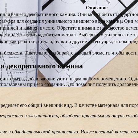
Описание
 для вашего декоративного камина. Они могут быть стандартног
азмера для создания уникального внешнего вида камина. Они м
ирпичей и камней вместе. Обратите внимание на качество цемен
 камина может понадобиться металл. Выберите металлические эл
кие как решетки, стекло, ручки и другие аксессуары, чтобы пр
и бюджета. Тщательно подбирайте каждый элемент, чтобы достич
я декоративного камина
 интерьера, добавляющие уют и шарм любому помещению. Одна
пользованы при его создании. Это позволит получить долговечн
ределяет его общий внешний вид. В качестве материала для пор
городство и элегантность, обладает приятным на ощупь холодо
ене и обладает высокой прочностью. Искусственный камень мо