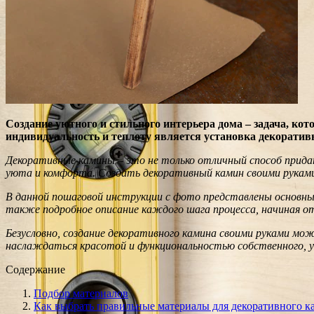
Создание уютного и стильного интерьера дома – задача, ко
индивидуальность и теплоту является установка декоратив
Декоративные камины – это не только отличный способ прида
уюта и комфорта. Создать декоративный камин своими руками
В данной пошаговой инструкции с фото представлены основны
также подробное описание каждого шага процесса, начиная о
Безусловно, создание декоративного камина своими руками м
наслаждаться красотой и функциональностью собственного, у
Содержание
Подбор материалов
Как выбрать правильные материалы для декоративного к