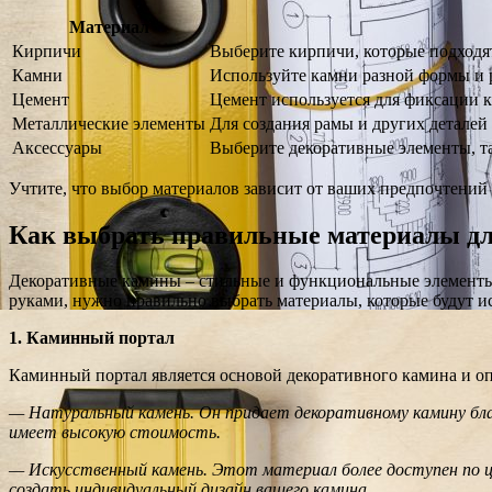
Материал
Кирпичи
Выберите кирпичи, которые подходят
Камни
Используйте камни разной формы и р
Цемент
Цемент используется для фиксации к
Металлические элементы
Для создания рамы и других деталей
Аксессуары
Выберите декоративные элементы, та
Учтите, что выбор материалов зависит от ваших предпочтений 
Как выбрать правильные материалы дл
Декоративные камины – стильные и функциональные элементы
руками, нужно правильно выбрать материалы, которые будут ис
1. Каминный портал
Каминный портал является основой декоративного камина и оп
— Натуральный камень. Он придает декоративному камину бла
имеет высокую стоимость.
— Искусственный камень. Этот материал более доступен по ц
создать индивидуальный дизайн вашего камина.