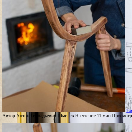
Го
Автор
Антон Геннадьевич Шмелев
На чтение
11 мин
Просмотр