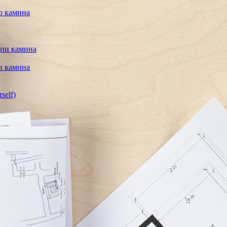
о камина
ции камина
и камина
self)