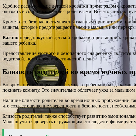
Удобное расположение детской кроватки прямо рядом с кровать
близость и соприкосновение с родителями. Все это способству
Кроме того, безопасность является главным приоритетом при 
защиты, которые предотвращают падение малыша или перекрыт
Важно:
перед покупкой детской кроватки, приставной к крова
вашего ребенка.
Предоставление уютного и безопасного сна ребенку является з
родителей, поможет вам достичь этой цели.
Близость родителей во время ночных п
Во время ночных кормлений и ухода за ребенком, когда каждый
покидать комнату. Это значительно облегчает уход за малышом
Наличие близости родителей во время ночных пробуждений такж
что создает ощущение уверенности и безопасности, необходимых 
Близость родителей также способствует развитию эмоционально
Малыш учится доверять окружающим его людям и формирует у