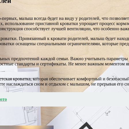
елей
ервых, малыш всегда будет на виду у родителей, что позволяет 
, использование приставной кроватки упрощает процесс кормлен
онструкция способствует лучшей вентиляции, что особенно важн
кроватки. Привязанный к кровати родителей, малыш будет находи
кроватки оснащены специальными ограничителями, которые пред
ьных предпочтений каждой семьи. Важно учитывать параметры и
остные стандарты и сертификаты. Не менее важным моментом яв
етская кроватка, которая обеспечивает комфортный и безопасны
те наслаждаться сном и отдыхом с малышом, не прерывая его сна
ото