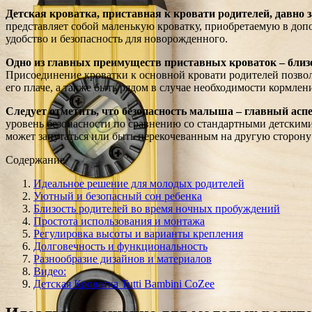
Детская кроватка, приставная к кровати родителей, давно 
представляет собой маленькую кроватку, приобретаемую в доп
удобство и безопасность для новорожденного.
Одно из главных преимуществ приставных кроваток – близо
Присоединение кроватки к основной кровати родителей позволя
его плаче, а также быть рядом в случае необходимости кормлен
Следует отметить, что безопасность малыша – главный аспе
уровень безопасности по сравнению со стандартными детскими
может запутаться или быть перекочеванным на другую сторону 
Содержание
Идеальное решение для молодых родителей
Уютный и безопасный сон ребенка
Близость родителей во время ночных пробуждений
Простота использования и монтажа
Регулировка высоты и варианты крепления
Долговечность и функциональность
Разнообразие дизайнов и материалов
Видео:
Детская Кроватка Tutti Bambini CoZee