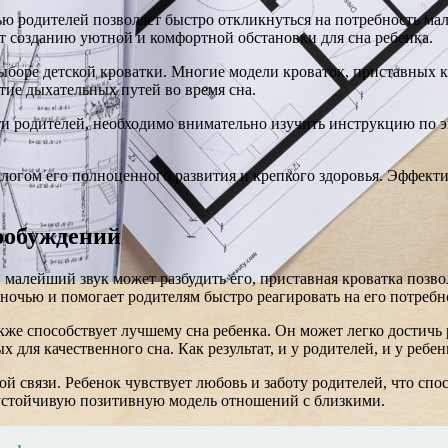
ю родителей позволяет быстро откликнуться на потребность мал
ет созданию уютной и комфортной обстановки для сна ребенка.
выборе детской кроватки. Многие модели кроваток, приставных
ие дыхательных путей во время сна.
ти родителей, необходимо внимательно изучить инструкцию по эк
алогом его полноценного развития и крепкого здоровья. Эффект
робуждений
 малейший звук может разбудить его, приставная кроватка позво
 ночью и помогает родителям быстро реагировать на его потребн
е способствует лучшему сна ребенка. Он может легко достичь р
для качественного сна. Как результат, и у родителей, и у ребен
й связи. Ребенок чувствует любовь и заботу родителей, что сп
стойчивую позитивную модель отношений с близкими.