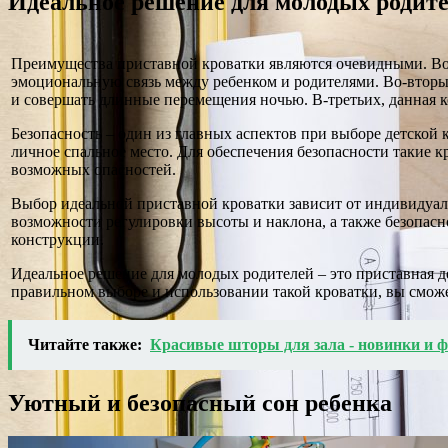
Идеальное решение для молодых родит
Преимущества приставной кроватки являются очевидными. Во-п
эмоциональную связь между ребенком и родителями. Во-вторых
и совершать длинные перемещения ночью. В-третьих, данная к
Безопасность – один из главных аспектов при выборе детской 
личное спальное место. Для обеспечения безопасности такие 
возможных опасностей.
Выбор идеальной приставной кроватки зависит от индивидуал
возможности регулировки высоты и наклона, а также безопасн
конструкции.
Идеальное решение для молодых родителей – это приставная д
правильном выборе и использовании такой кроватки, вы сможе
Читайте также:
Красивые шторы для зала - новинки и ф
Уютный и безопасный сон ребенка