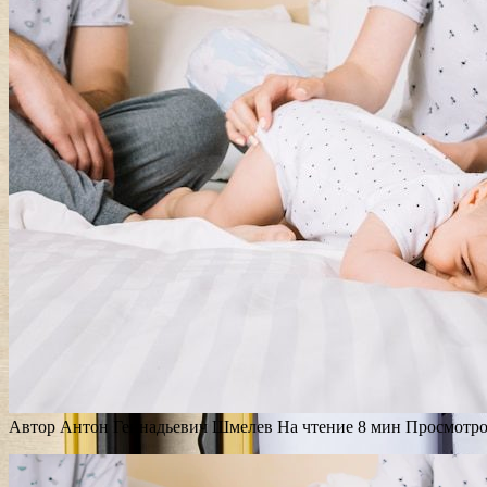
Автор
Антон Геннадьевич Шмелев
На чтение
8 мин
Просмотр