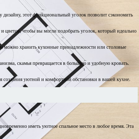
у дизайну, этот функциональный уголок позволит сэкономить
 цветов, чтобы вы могли подобрать уголок, который идеально
ром можно хранить кухонные принадлежности или столовые
низма, скамья превращается в большую и удобную кровать.
я создания уютной и комфортной обстановки в вашей кухне.
одновременно иметь уютное спальное место в любое время. Эта