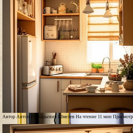
Автор
Антон Геннадьевич Шмелев
На чтение
11 мин
Просмотр