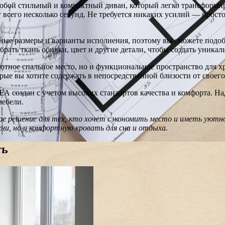
обой стильный и компактный диван, который легко трансформи
 всего несколько секунд. Не требуется никаких усилий — просто
ые размеры и варианты исполнения, поэтому вы сможете подобр
рать ткань обивки, цвет и другие детали, чтобы создать уникал
ютное спальное место, но и функциональное пространство для 
рые вы хотите содержать в непосредственной близости от своего
ЕА создан с учетом высоких стандартов качества и комфорта. Н
мебели.
 решение для тех, кто хочет сэкономить место и иметь уютное
хни, но и комфортную кровать для сна и отдыха.
ть