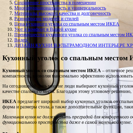
Сохранение пространства в помещении
Многофункциональность и универсальность
Материалы высокого качества и долговечность
Разнообразие моделей и стилей
Цена кухонного уголка со спальным местом ИКЕА
Уют и комфорт в Вашей кухне
Преимущества кухонного уголка со спальным местом И
Видео:
ДИЗАЙН КУХНИ В УЛЬТРАМОДНОМ ИНТЕРЬЕРЕ ХР
Кухонный уголок со спальным местом
Кухонный уголок со спальным местом ИКЕА
– отличное реш
компактность, позволяя максимально эффективно использовать
На сегодняшний день многие люди выбирают кухонный уголок 
качестве спального места. Благодаря этому угловому решению
ИКЕА
предлагает широкий выбор кухонных уголков со спальн
форма и размеры стола, а также дополнительные функции, таки
Маленькая кухня не должна быть преградой для комфортного 
функционального пространства даже в самой маленькой кухне.