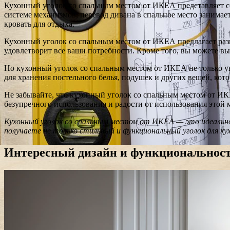
Кухонный уголок со спальным местом от ИКЕА представляет с
системе механизмов, перевод дивана в спальное место занимает
кровать для отдыха.
Кухонный уголок со спальным местом от ИКЕА предлагает разн
удовлетворит все ваши потребности. Кроме того, вы можете выб
Но кухонный уголок со спальным местом от ИКЕА не только у
для хранения постельного белья, подушек и других вещей, кото
Не забывайте, что кухонный уголок со спальным местом от ИК
безупречного использования и радости от использования этой 
Кухонный уголок со спальным местом от ИКЕА — это идеальное
получаете не только стильный и функциональный уголок для ку
Интересный дизайн и функциональнос