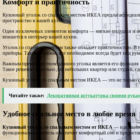
Комфорт и практичность
Кухонный уголок со спальным местом ИКЕА предлагает идеаль
пространство в вашей кухне.
Один из ключевых элементов комфорта — мягкие подушки и об
впишется в интерьер вашей кухни.
Уголок со спальным местом также обладает практичностью. В
приборы. Таким образом, все необходимое всегда будет под руко
Важным преимуществом данного уголка является его функция 
Такое решение идеально для небольших квартир или студий, гд
Кухонный уголок со спальным местом ИКЕА — это не только с
Читайте также:
Декоративная штукатурка своими рука
Удобное спальное место в любое время
Кухонный уголок со спальным местом от ИКЕА
— идеальное
функциональная мебель обеспечит комфортный сон и предоста