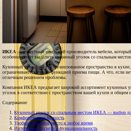
ИКЕА
— известный шведский производитель мебели, который
особенно стоит выделить кухонный уголок со спальным местом,
Кухонный уголок — это организованное пространство в кухне,
ограничиваются только функцией приема пищи. А что, если нет
отличным решением проблемы.
Компания ИКЕА предлагает широкий ассортимент кухонных уго
уголок в соответствии с пространством вашей кухни и общим 
Содержание
Кухонный уголок со спальным местом ИКЕА — выбор дл
Комфорт и практичность
Удобное спальное место в любое время
Интересный дизайн и функциональность