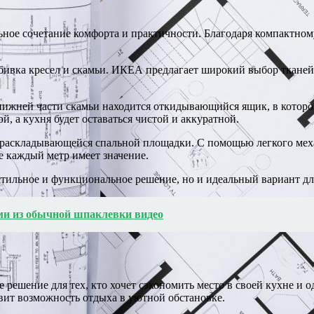
ное сочетание комфорта и практичности. Благодаря компактном
ивка кресел и скамьи. ИКЕА предлагает широкий выбор тканей и
 нижней части скамьи находится откидывающийся ящик, в кото
й, а кухня будет оставаться чистой и аккуратной.
раскладывающейся спальной площадки. С помощью легкого меха
е каждый метр имеет значение.
тильное и функциональное решение, но и идеальный вариант дл
ми из обычной шпаклевки видео
 решение для тех, кто хочет сэкономить место в своей кухне и 
вит возможность отдыха в уютной обстановке.