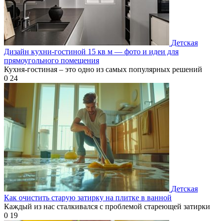
Детская
Дизайн кухни-гостиной 15 кв м — фото и идеи для
прямоугольного помещения
Кухня-гостиная – это одно из самых популярных решений
0
24
Детская
Как очистить старую затирку на плитке в ванной
Каждый из нас сталкивался с проблемой стареющей затирки
0
19