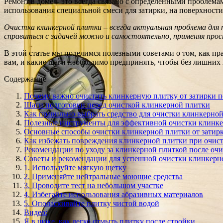
Ремонт в доме – это всегда связано с определенными проблема
использования специальной смеси для затирки, на поверхности
Очистка клинкерной плитки – всегда актуальная проблема для
справиться с задачей можно и самостоятельно, применяя про
В этой статье мы поделимся полезными советами о том, как п
вам, и какие шаги необходимо предпринять, чтобы без лишних 
Содержание
Почему важно очистить клинкерную плитку от затирки п
Шаги подготовки перед очисткой клинкерной плитки
Как правильно выбрать средство для очистки клинкерно
Полезные инструменты для эффективной очистки клинк
Основные способы очистки клинкерной плитки от затир
Как избежать повреждения клинкерной плитки при очис
Рекомендации по уходу за клинкерной плиткой после оч
Советы и рекомендации для успешной очистки клинкерн
1. Используйте мягкую щетку
2. Применяйте нейтральные моющие средства
3. Проводите тест на небольшом участке
4. Избегайте использования абразивных материалов
5. Ополаскивайте плитку чистой водой
Видео:
Я в шоке, как легко отмыть плитку после стройки