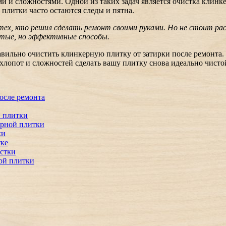
ми и сложностями. Одной из таких задач является очистка клинк
 плитки часто остаются следы и пятна.
 тех, кто решил сделать ремонт своими руками. Но не стоит ра
стые, но эффективные способы.
равильно очистить клинкерную плитку от затирки после ремонта
хлопот и сложностей сделать вашу плитку снова идеально чисто
осле ремонта
й плитки
ерной плитки
ки
тке
истки
ой плитки