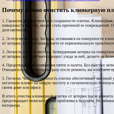
Почему важно очистить клинкерную пли
1. Гарантия долговечности и сохранности плитки. Клинкерная 
поверхности плитки, может стать причиной ее повреждений. О
долговечность.
2. Эстетический вид. Затирка, оставшаяся на поверхности кли
от затирки, вы восстанавливаете ее первоначальную привлекат
3. Легкость ухода и чистота. Затвердевшая затирка на поверхн
от затирки, вы облегчаете процесс ухода за ней, делаете ее бо
4. Предотвращение появления пятен и налета. Без очистки затв
Очищая плитку от затирки сразу после ремонта, вы избегаете 
5. Гигиена. Чистая поверхность плитки обеспечивает высокий 
негативно влияет на общую чистоту и гигиеническую безопасн
своем доме или офисе.
В итоге, очистка клинкерной плитки от затирки после ремонта
предотвращает нежелательные проблемы в будущем. Не забывай
интерьера.