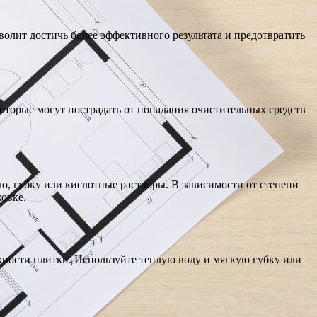
олит достичь более эффективного результата и предотвратить
оторые могут пострадать от попадания очистительных средств
о, губку или кислотные растворы. В зависимости от степени
ковке.
хности плитки. Используйте теплую воду и мягкую губку или