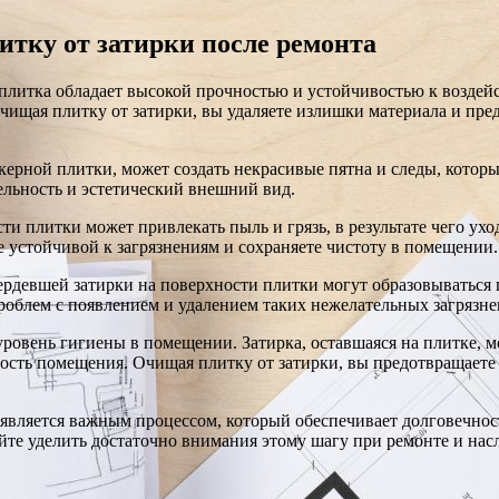
тку от затирки после ремонта
плитка обладает высокой прочностью и устойчивостью к воздейс
чищая плитку от затирки, вы удаляете излишки материала и пре
нкерной плитки, может создать некрасивые пятна и следы, кото
ельность и эстетический внешний вид.
ости плитки может привлекать пыль и грязь, в результате чего у
лее устойчивой к загрязнениям и сохраняете чистоту в помещении.
ердевшей затирки на поверхности плитки могут образовываться п
проблем с появлением и удалением таких нежелательных загрязне
уровень гигиены в помещении. Затирка, оставшаяся на плитке, м
ость помещения. Очищая плитку от затирки, вы предотвращаете
 является важным процессом, который обеспечивает долговечност
те уделить достаточно внимания этому шагу при ремонте и насл