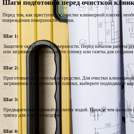
Шаги подготовки перед очисткой клин
Перед тем, как приступить к очистке клинкерной плитки, необ
повреждения поверхности плитки.
Шаг 1:
Защитите окружающие поверхности. Перед началом работы реко
или загрязнений. Используйте пленку или газеты для создания
Шаг 2:
Приготовьте очистительное средство. Для очистки клинкерной
загрязнения и особенностей плитки, выберите подходящий вари
Шаг 3:
Предварительно промойте плитку водой. Прежде чем нанести о
тряпку для этой процедуры.
Шаг 4: