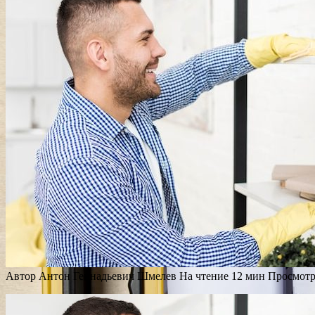
Автор
Антон Геннадьевич Шмелев
На чтение
12 мин
Просмот