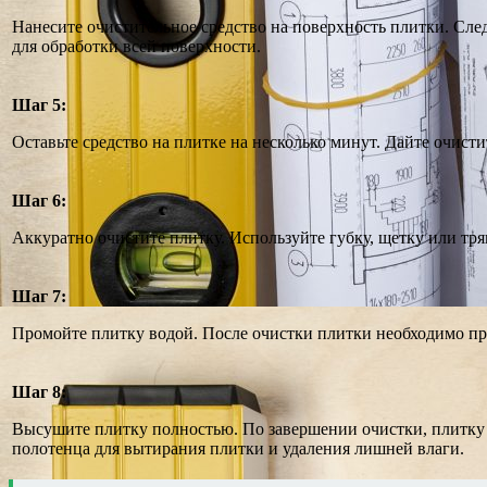
Нанесите очистительное средство на поверхность плитки. Сле
для обработки всей поверхности.
Шаг 5:
Оставьте средство на плитке на несколько минут. Дайте очист
Шаг 6:
Аккуратно очистите плитку. Используйте губку, щетку или тря
Шаг 7:
Промойте плитку водой. После очистки плитки необходимо про
Шаг 8:
Высушите плитку полностью. По завершении очистки, плитку
полотенца для вытирания плитки и удаления лишней влаги.