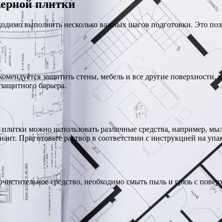
керной плитки
ходимо выполнить несколько важных шагов подготовки. Это позв
мендуется защитить стены, мебель и все другие поверхности, к
 защитного барьера.
 плитки можно использовать различные средства, например, мыл
ант. Приготовьте раствор в соответствии с инструкцией на упа
чистительное средство, необходимо смыть пыль и грязь с повер