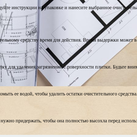
дуйте инструкции на упаковке и нанесите выбранное очиститель
ительному средству время для действия. Время выдержки может 
пку для удаления загрязнений с поверхности плитки. Будьте вни
мыть ее водой, чтобы удалить остатки очистительного средства
 нужно придержать, чтобы она полностью высохла перед исполь