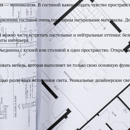
я — минимализм. В гостиной важно создать чувство пространст
рмлении гостиной очень популярны натуральные материалы. Дер
 можно часто встретить пастельные и нейтральные оттенки: бел
нты интерьера.
ъединена с кухней или столовой в одно пространство. Открыты
овать мебель, которая выполняет не только свою основную фун
щью различных источников света. Уникальные дизайнерские свет