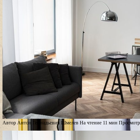
Автор
Антон Геннадьевич Шмелев
На чтение
11 мин
Просмотр