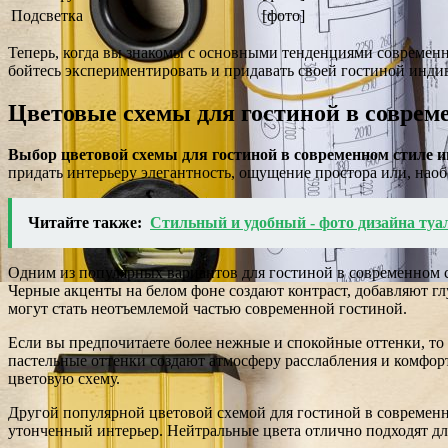
Подсветка
[фото]
Теперь, когда вы знакомы с основными тенденциями современно
бойтесь экспериментировать и придавать своей гостиной инди
Цветовые схемы для гостиной в соврем
Выбор цветовой схемы для гостиной в современном стиле и
придать интерьеру элегантность, ощущение простора или, нао
Читайте также:
Стильный и удобный - фото дизайна туа
Одним из популярных вариантов для гостиной в современном сти
Черные акценты на белом фоне создают контраст, добавляют г
могут стать неотъемлемой частью современной гостиной.
Если вы предпочитаете более нежные и спокойные оттенки, то
пастельные оттенки создают атмосферу расслабления и комфор
цветовую схему.
Другой популярной цветовой схемой для гостиной в современно
утонченный интерьер. Нейтральные цвета отлично подходят дл