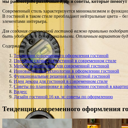
мы рассмотрим различные идеи и советы, которые помогут 
Современный стиль характеризуется минимализмом и функциона
В гостиной в таком стиле преобладают нейтральные цвета – бе
элементами интерьера.
Для создания современной гостиной важно правильно подобра
быть удобными и функциональными. Отличным вариантом будет
Содержание
Тенденции современного оформления гостиной
Цветовые схемы для гостиной в современном стиле
Мебель и аксессуары для современной гостиной
Инновационные технологии в оформлении гостиной
Функциональные решения для уютной гостиной
Идеи декора для гостиной в современном стиле
Советы по планировке и оформлению гостиной в кварти
Видео:
Дизайн гостиной 16 кв. м: советы по оформлению
Тенденции современного оформления г