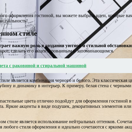
го оформления гостиной, вы можете выбрать идеи, которые вам 
видуальность!
енном стиле
грает важную роль в создании уютной и стильной обстановки
борот, сделать его акцентированным и запоминающимся.
лета с раковиной и стиральной машиной
ле является комбинация черного и белого. Эта классическая цве
лубину и динамику в интерьер. К примеру, белая стена с черным
 пастельные цвета отлично подойдут для оформления гостиной в
та. Яркие акценты в виде подушек, декоративных элементов или
м стиле является использование нейтральных оттенков. Сочетан
я любого стиля оформления и идеально сочетаются с яркими ак