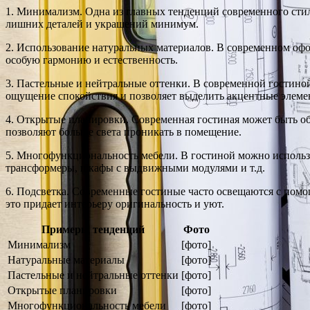
1. Минимализм. Одна из главных тенденций современного стил
лишних деталей и украшений минимум.
2. Использование натуральных материалов. В современном офо
особую гармонию и естественность.
3. Пастельные и нейтральные оттенки. В современной гостиной
ощущение спокойствия и позволяет выделить акцентные элеме
4. Открытые планировки. Современная гостиная может быть об
позволяют больше света проникать в помещение.
5. Многофункциональность мебели. В гостиной можно использ
трансформеры, шкафы с выдвижными модулями и т.д.
6. Подсветка. Современные гостиные часто освещаются с помо
это придает интерьеру оригинальность и уют.
Примеры тенденций
Фото
Минимализм
[фото]
Натуральные материалы
[фото]
Пастельные и нейтральные оттенки
[фото]
Открытые планировки
[фото]
Многофункциональность мебели
[фото]