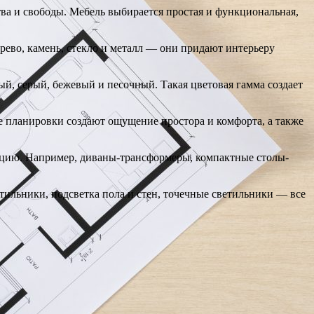
ва и свободы. Мебель выбирается простая и функциональная,
ево, камень, стекло и металл — они придают интерьеру
ый, серый, бежевый и песочный. Такая цветовая гамма создает
е планировки создают ощущение простора и комфорта, а также
кцию. Например, диваны-трансформеры, компактные столы-
ильники, подсветка пола и стен, точечные светильники — все