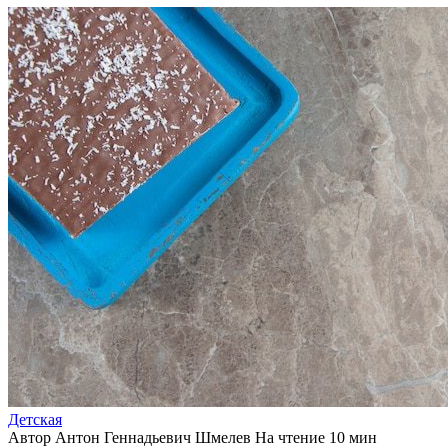
Детская
Автор
Антон Геннадьевич Шмелев
На чтение
10 мин