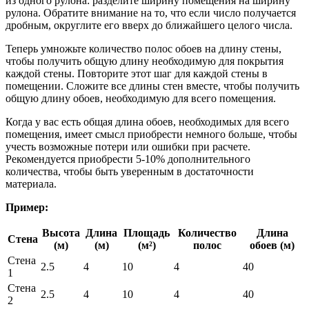
из одного рулона: разделите ширину помещения на ширину
рулона. Обратите внимание на то, что если число получается
дробным, округлите его вверх до ближайшего целого числа.
Теперь умножьте количество полос обоев на длину стены,
чтобы получить общую длину необходимую для покрытия
каждой стены. Повторите этот шаг для каждой стены в
помещении. Сложите все длины стен вместе, чтобы получить
общую длину обоев, необходимую для всего помещения.
Когда у вас есть общая длина обоев, необходимых для всего
помещения, имеет смысл приобрести немного больше, чтобы
учесть возможные потери или ошибки при расчете.
Рекомендуется приобрести 5-10% дополнительного
количества, чтобы быть уверенным в достаточности
материала.
Пример:
Высота
Длина
Площадь
Количество
Длина
Стена
(м)
(м)
(м²)
полос
обоев (м)
Стена
2.5
4
10
4
40
1
Стена
2.5
4
10
4
40
2