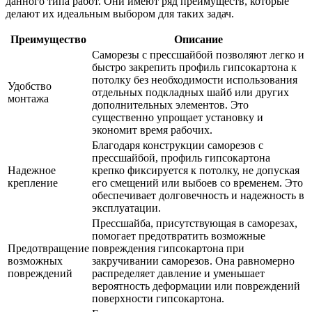
данного типа работ. Они имеют ряд преимуществ, которые
делают их идеальным выбором для таких задач.
Преимущество
Описание
Саморезы с прессшайбой позволяют легко и
быстро закрепить профиль гипсокартона к
потолку без необходимости использования
Удобство
отдельных подкладных шайб или других
монтажа
дополнительных элементов. Это
существенно упрощает установку и
экономит время рабочих.
Благодаря конструкции саморезов с
прессшайбой, профиль гипсокартона
Надежное
крепко фиксируется к потолку, не допуская
крепление
его смещений или выбоев со временем. Это
обеспечивает долговечность и надежность в
эксплуатации.
Прессшайба, присутствующая в саморезах,
помогает предотвратить возможные
Предотвращение
повреждения гипсокартона при
возможных
закручивании саморезов. Она равномерно
повреждений
распределяет давление и уменьшает
вероятность деформации или повреждений
поверхности гипсокартона.